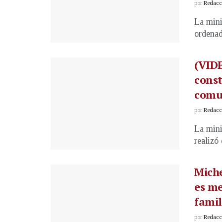
por
Redacci
La mini
ordenad
(VIDE
const
comu
por
Redacci
La mini
realizó
Miche
es me
famil
por
Redacci