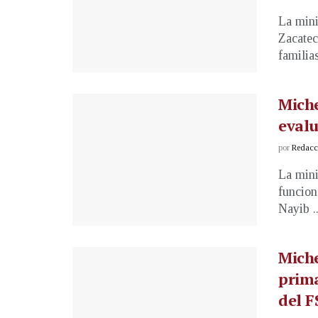
La mini
Zacatec
familias
Miche
evalu
por
Redacci
La mini
funcion
Nayib ..
Miche
prima
del F