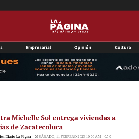
as
Empresarial
Opinión
Cultura
tra Michelle Sol entrega viviendas a
ias de Zacatecoluca
ón Diario La Página
SÁBADO, 11 FEBRERO 2023 10:00 AM
0