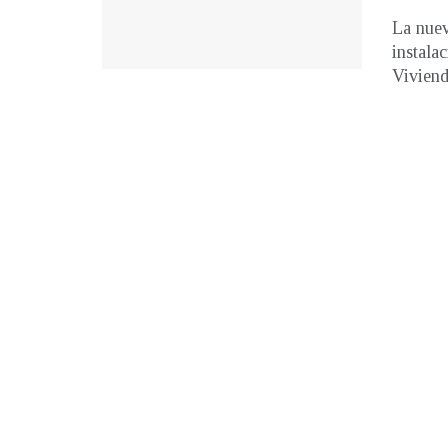
La nuev
instala
Vivienda