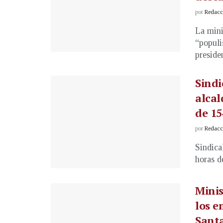
por
Redacci
La mini
“populi
presiden
Sindi
alcal
de 15
por
Redacci
Sindica
horas d
Minis
los e
Santa