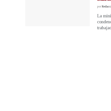
por
Redacci
La mini
condenó
trabajad