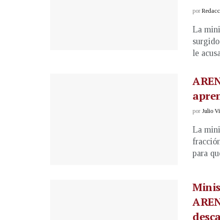
por
Redacci
La mini
surgido
le acusa
AREN
apren
por
Julio V
La mini
fracció
para que
Minis
ARENA
desca