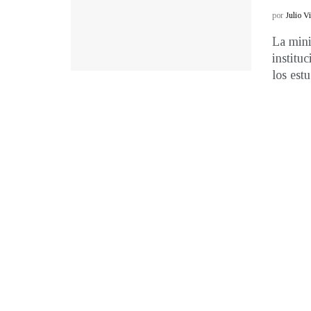
por
Julio V
La mini
institu
los estu