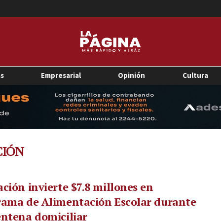
as
Empresarial
Opinión
Cultura
CIÓN
ción invierte $7.8 millones en
rama de Alimentación Escolar durante
ntena domiciliar