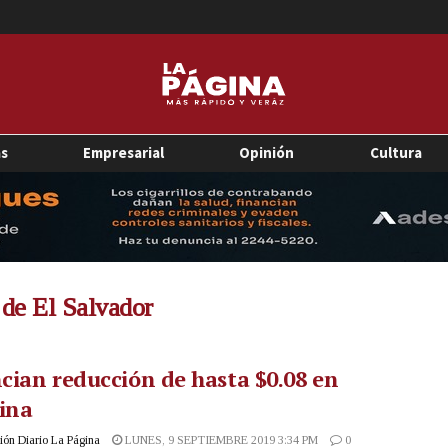
as
Empresarial
Opinión
Cultura
 de El Salvador
ian reducción de hasta $0.08 en
ina
ón Diario La Página
LUNES, 9 SEPTIEMBRE 2019 3:34 PM
0