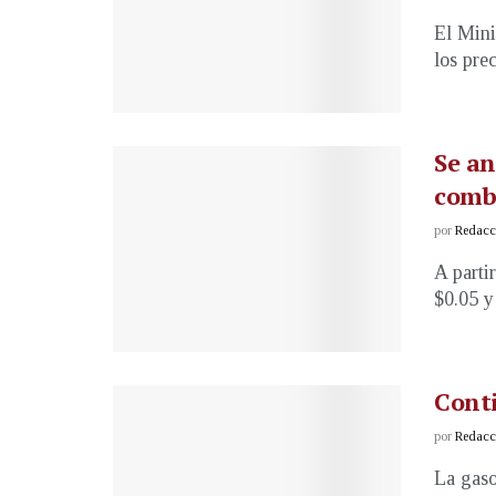
El Mini
los prec
Se an
comb
por
Redacci
A parti
$0.05 y
Conti
por
Redacci
La gaso