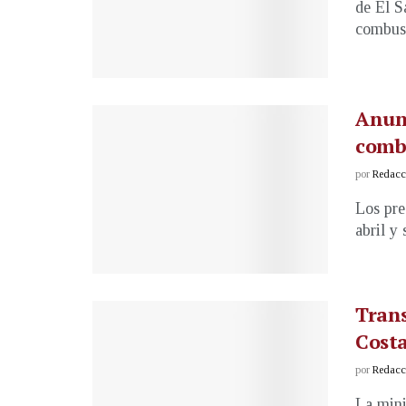
de El S
combusti
Anun
comb
por
Redacci
Los pre
abril y 
Trans
Costa
por
Redacci
La mini