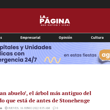
as
Empresarial
Opinión
Cultura
ran abuelo’, el árbol más antiguo del
o que está de antes de Stonehenge
as
JUEVES, 16 JUNIO 2022 8:35 AM
0