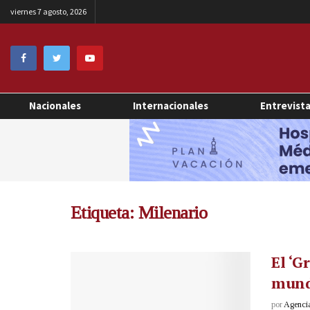
viernes 7 agosto, 2026
Nacionales
Internacionales
Entrevist
Etiqueta:
Milenario
El ‘G
mund
por
Agenci