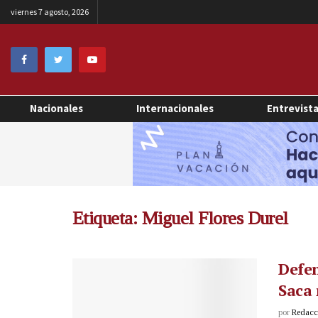
viernes 7 agosto, 2026
Nacionales
Internacionales
Entrevist
Etiqueta:
Miguel Flores Durel
Defe
Saca 
por
Redacci