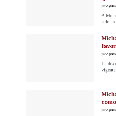
por
Agenci
A Micha
sido ar
Micha
favor
por
Agenci
La disc
vigente
Micha
como
por
Agenci