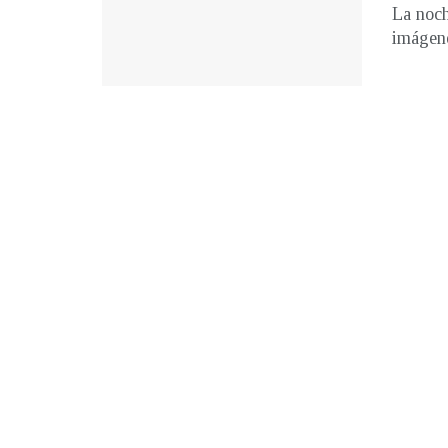
La noch
imágene