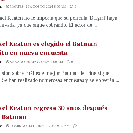
as
MARTES, 20 AGOSTO 2024 8:00 AM
0
el Keaton no le importa que su película 'Batgirl' haya
chivada, ya que sigue cobrando. El actor de ...
el Keaton es elegido el Batman
ito en nueva encuesta
as
SÁBADO, 20 MAYO 2023 7:00 AM
0
usión sobre cuál es el mejor Batman del cine sigue
. Se han realizado numerosas encuestas y se volverán ...
el Keaton regresa 30 años después
 Batman
as
DOMINGO, 13 FEBRERO 2022 9:35 AM
0