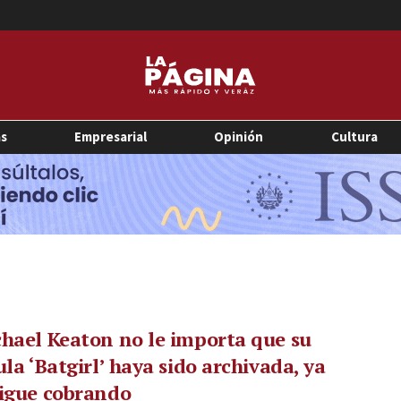
as
Empresarial
Opinión
Cultura
hael Keaton no le importa que su
ula ‘Batgirl’ haya sido archivada, ya
sigue cobrando