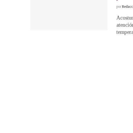
por
Redacci
Acostum
atenció
temperat