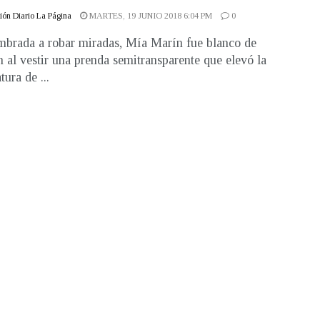
ón Diario La Página
MARTES, 19 JUNIO 2018 6:04 PM
0
brada a robar miradas, Mía Marín fue blanco de
n al vestir una prenda semitransparente que elevó la
ura de ...