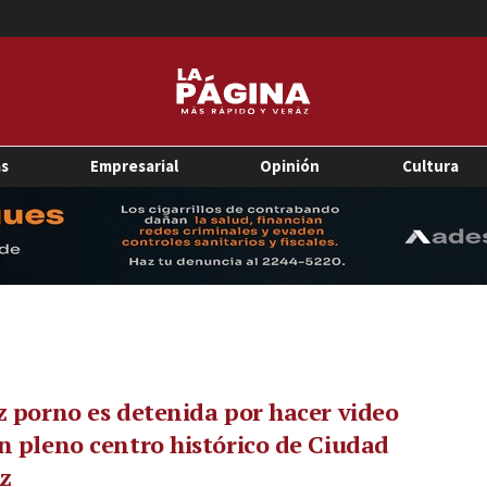
as
Empresarial
Opinión
Cultura
z porno es detenida por hacer video
n pleno centro histórico de Ciudad
z