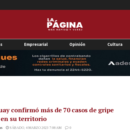
as
Empresarial
Opinión
Cultura
ay confirmó más de 70 casos de gripe
 en su territorio
as
SÁBADO, 4 MARZO 2023 7:08 AM
0