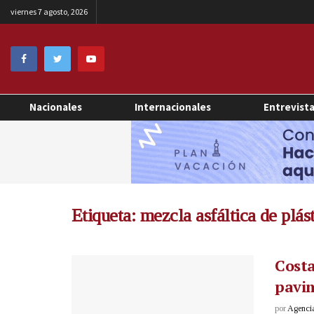
viernes 7 agosto, 2026
Nacionales
Internacionales
Entrevist
Etiqueta:
mezcla asfáltica de plás
Costa
pavim
por
Agenci