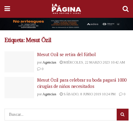
Etiqueta:
Mesut Özil
Mesut Ozil se retira del fútbol
por
Agencias
MIÉRCOLES, 22 MARZO 2023 10:42 AM
0
Mesut Özil para celebrar su boda pagará 1000
cirugías de niños necesitados
por
Agencias
SÁBADO, 8 JUNIO 2019 10:24 PM
0