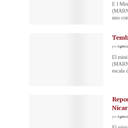
E l Min
(MARN) 
uno con 
Tembl
por
Agenci
El mini
(MARN),
escala d
Repor
Nica
por
Agenci
El mini