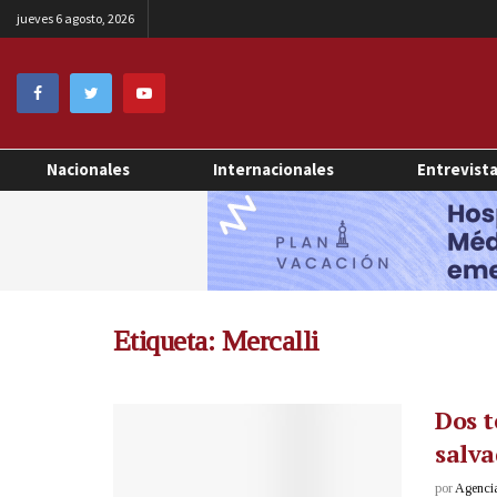
jueves 6 agosto, 2026
Nacionales
Internacionales
Entrevist
Etiqueta:
Mercalli
Dos t
salv
por
Agenci