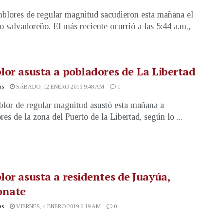
blores de regular magnitud sacudieron esta mañana el
io salvadoreño. El más reciente ocurrió a las 5:44 a.m.,
or asusta a pobladores de La Libertad
as
SÁBADO, 12 ENERO 2019 9:48 AM
1
lor de regular magnitud asustó esta mañana a
res de la zona del Puerto de la Libertad, según lo ...
or asusta a residentes de Juayúa,
onate
as
VIERNES, 4 ENERO 2019 6:19 AM
0