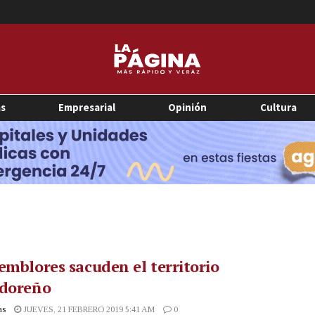
as
Empresarial
Opinión
Cultura
emblores sacuden el territorio
adoreño
as
JUEVES, 21 FEBRERO 2019 5:41 AM
0