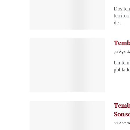
Dos tem
territor
de ...
Tembl
por
Agenci
Un temb
poblado
Tembl
Sons
por
Agenci