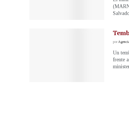
(MARN) 
Salvado
Temb
por
Agenci
Un temb
frente 
minister