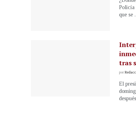
¿Dónde 
Policía
que se .
Inter
inme
tras 
por
Redacci
El pres
domingo
después