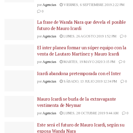
por
Agencias
VIERNES, 6 SEPTIEMBRE 2019 2:22 PM
0
La frase de Wanda Nara que devela el posible
futuro de Mauro Icardi
por
Agencias
LUNES, 26 AGOSTO 2019 1:52 PM
0
El inter planea formar un súper equipo con la
venta de Lautaro Martínez y Mauro Icardi
por
Agencias
MARTES, 19 MAYO 2020 3:15 PM
0
Icardi abandona pretemporada con el Inter
por
Agencias
SÁBADO, 13 JULIO 2019 12:34 PM
0
Mauro Icardi se burla de la extravagante
vestimenta de Neymar
por
Agencias
LUNES, 28 OCTUBRE 2019 9:44 AM
0
Este será el futuro de Mauro Icardi, según su
esposa Wanda Nara