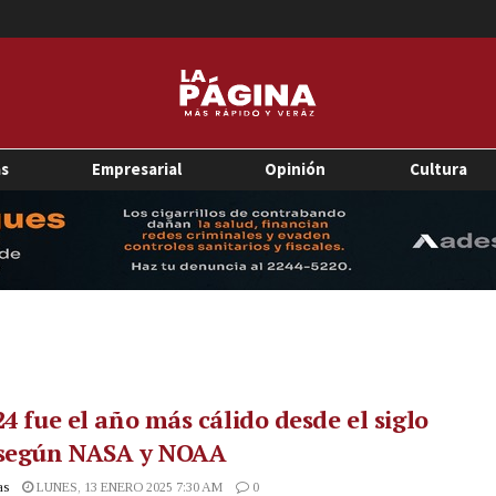
as
Empresarial
Opinión
Cultura
24 fue el año más cálido desde el siglo
 según NASA y NOAA
as
LUNES, 13 ENERO 2025 7:30 AM
0