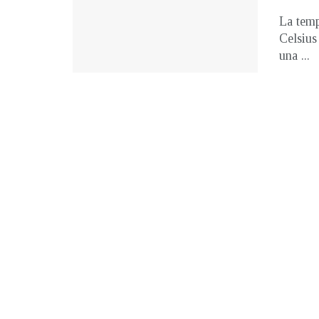
La temp
Celsius
una ...