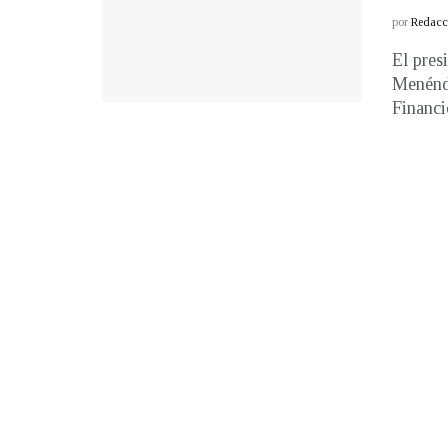
por
Redacci
El pres
Menénde
Financie