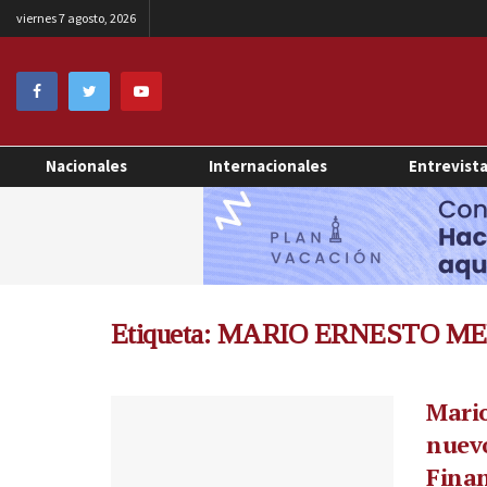
viernes 7 agosto, 2026
Nacionales
Internacionales
Entrevist
Etiqueta:
MARIO ERNESTO M
Mari
nuev
Finan