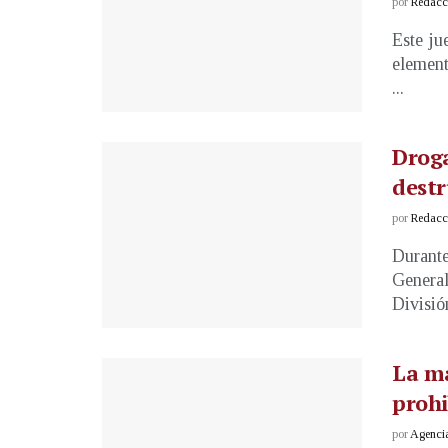
por
Redacci
Este ju
element
...
Droga
destr
por
Redacci
Durante
General
División
La ma
prohi
por
Agenci