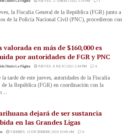
ón Diario La Página
JUEVES, 27 ENERO 2022 3:10 PM
1
eves, la Fiscalía General de la República (FGR) junto a
os de la Policía Nacional Civil (PNC), procedieron con
 valorada en más de $160,000 es
uida por autoridades de FGR y PNC
ón Diario La Página
JUEVES, 8 JULIO 2021 2:44 PM
4
 la tarde de este jueves, autoridades de la Fiscalía
 de la República (FGR) en coordinación con la
 ...
rihuana dejará de ser sustancia
bida en las Grandes Ligas
as
VIERNES, 13 DICIEMBRE 2019 10:00 AM
0