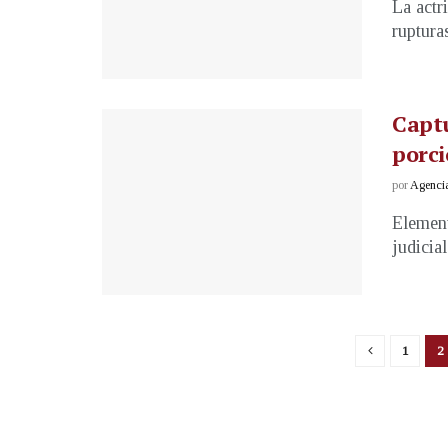
La actr
ruptura
Capt
porc
por
Agenci
Element
judicial
1
2