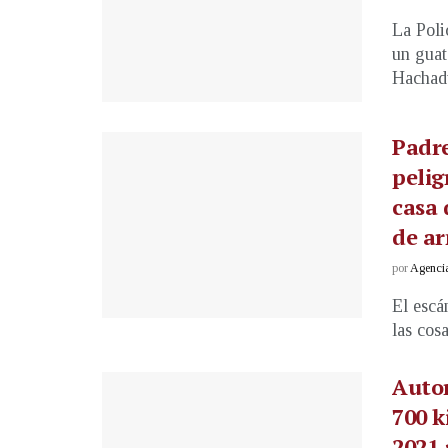
La Poli
un guat
Hachadu
Padre
pelig
casa
de a
por
Agenci
El escá
las cos
Autor
700 k
2021 