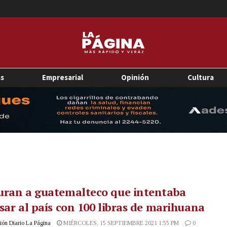
as
Empresarial
Opinión
Cultura
uran a guatemalteco que intentaba
sar al país con 100 libras de marihuana
ón Diario La Página
MIÉRCOLES, 15 SEPTIEMBRE 2021 1:55 PM
0