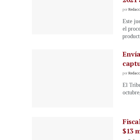
por
Redacci
Este ju
el proc
producto
Envía
captu
por
Redacci
El Trib
octubre
Fisca
$13 m