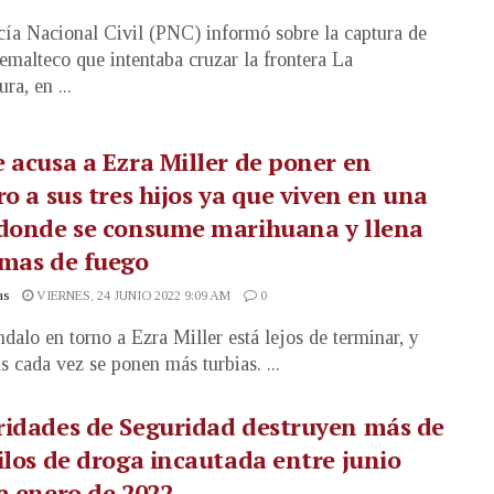
cía Nacional Civil (PNC) informó sobre la captura de
emalteco que intentaba cruzar la frontera La
ra, en ...
 acusa a Ezra Miller de poner en
ro a sus tres hijos ya que viven en una
 donde se consume marihuana y llena
rmas de fuego
as
VIERNES, 24 JUNIO 2022 9:09 AM
0
ndalo en torno a Ezra Miller está lejos de terminar, y
as cada vez se ponen más turbias. ...
idades de Seguridad destruyen más de
ilos de droga incautada entre junio
a enero de 2022