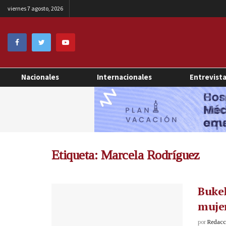
viernes 7 agosto, 2026
Nacionales
Internacionales
Entrevist
Etiqueta:
Marcela Rodríguez
Bukel
mujer
por
Redacci