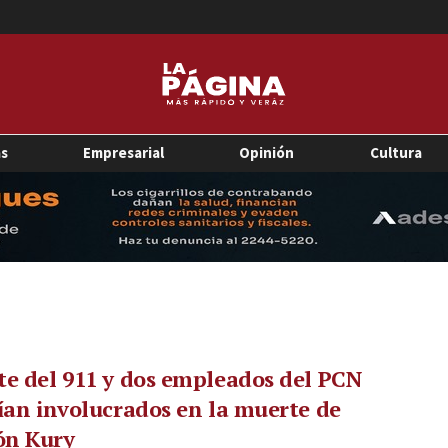
as
Empresarial
Opinión
Cultura
e del 911 y dos empleados del PCN
ían involucrados en la muerte de
n Kury