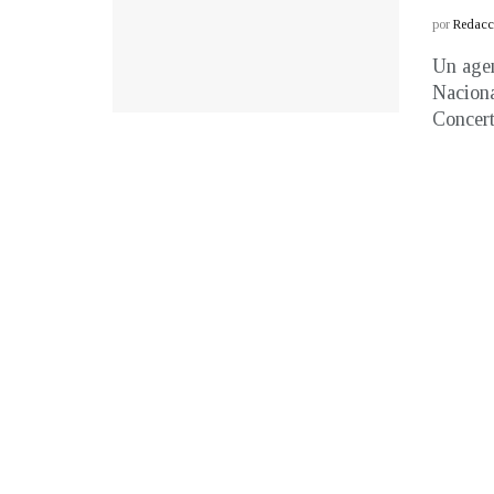
por
Redacci
Un agen
Naciona
Concert