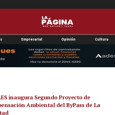
as
Empresarial
Opinión
Cultura
ES inaugura Segundo Proyecto de
ensación Ambiental del ByPass de La
tad