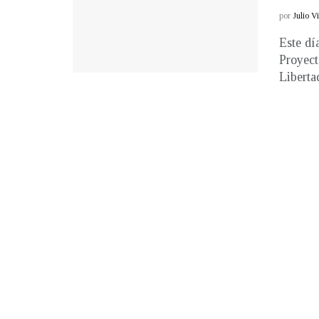
por
Julio V
Este dí
Proyec
Liberta