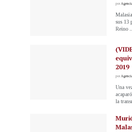
por
Agenci
Malasia
sus 13 
Reino ..
(VIDE
equiv
2019
por
Agenci
Una vez
acaparó
la trans
Murió
Malas