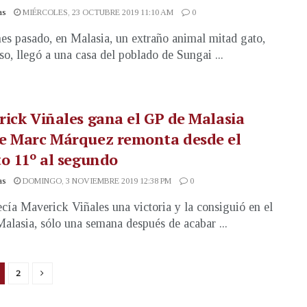
as
MIÉRCOLES, 23 OCTUBRE 2019 11:10 AM
0
nes pasado, en Malasia, un extraño animal mitad gato,
so, llegó a una casa del poblado de Sungai ...
ick Viñales gana el GP de Malasia
e Marc Márquez remonta desde el
o 11º al segundo
as
DOMINGO, 3 NOVIEMBRE 2019 12:38 PM
0
cía Maverick Viñales una victoria y la consiguió en el
alasia, sólo una semana después de acabar ...
2