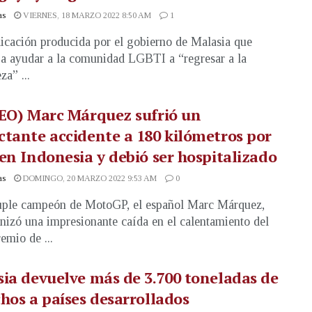
as
VIERNES, 18 MARZO 2022 8:50 AM
1
icación producida por el gobierno de Malasia que
a ayudar a la comunidad LGBTI a “regresar a la
za” ...
EO) Marc Márquez sufrió un
tante accidente a 180 kilómetros por
en Indonesia y debió ser hospitalizado
as
DOMINGO, 20 MARZO 2022 9:53 AM
0
uple campeón de MotoGP, el español Marc Márquez,
nizó una impresionante caída en el calentamiento del
emio de ...
ia devuelve más de 3.700 toneladas de
hos a países desarrollados