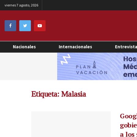
viernes 7 agosto, 2026
Nacionales
Internacionales
Entrevist
Etiqueta:
Malasia
Googl
gobie
a los