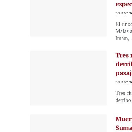
espec
por
Agenci
El rino
Malasia
Imam, ..
Tres 
derri
pasaj
por
Agenci
Tres ci
derribo
Muere
Suma