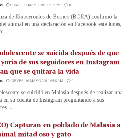
as
LUNES, 27 MAYO 2019 2:12 PM
0
nza de Rinocerontes de Borneo (BORA) confirmó la
del animal en una declaración en Facebook este lunes,
: ...
dolescente se suicida después de que
yoría de sus seguidores en Instagram
an que se quitara la vida
as
JUEVES, 16 MAYO 2019 6:56 AM
0
lescente se suicidó en Malasia después de realizar una
a en su cuenta de Instagram preguntando a sus
es ...
O) Capturan en poblado de Malasia a
imal mitad oso y gato