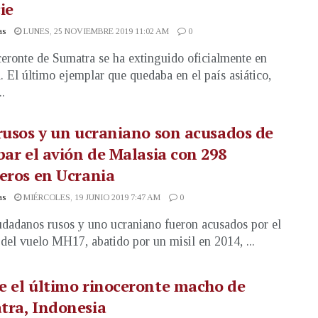
ie
as
LUNES, 25 NOVIEMBRE 2019 11:02 AM
0
ceronte de Sumatra se ha extinguido oficialmente en
. El último ejemplar que quedaba en el país asiático,
.
rusos y un ucraniano son acusados de
bar el avión de Malasia con 298
eros en Ucrania
as
MIÉRCOLES, 19 JUNIO 2019 7:47 AM
0
udadanos rusos y uno ucraniano fueron acusados por el
 del vuelo MH17, abatido por un misil en 2014, ...
 el último rinoceronte macho de
tra, Indonesia