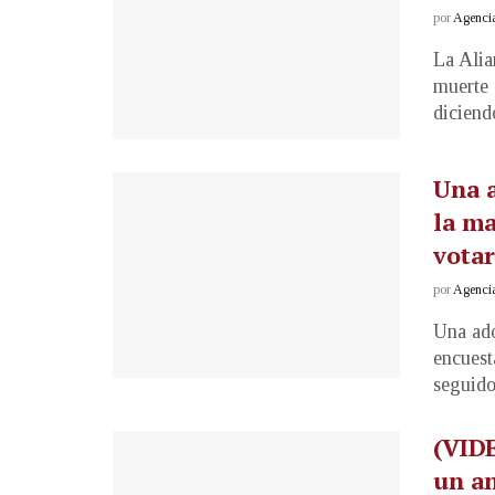
por
Agenci
La Alia
muerte 
diciendo
Una a
la ma
votar
por
Agenci
Una ado
encuest
seguidor
(VIDE
un an