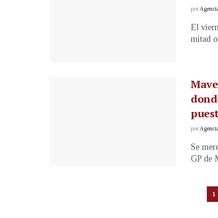
por
Agenci
El vier
mitad o
Maver
dond
puest
por
Agenci
Se mere
GP de M
1