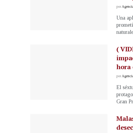
por
Agenci
Una apl
prometí
naturale
( VID
impac
hora 
por
Agenci
El séxt
protago
Gran Pr
Malas
desec