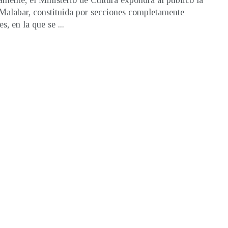
mente, el Ministerio de Cultura expondrá al público la
 Malabar, constituida por secciones completamente
es, en la que se ...