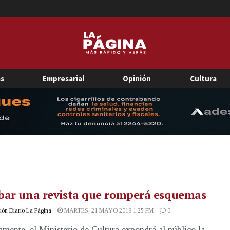
as
Empresarial
Opinión
Cultura
bar una revista que romperá esquemas
ón Diario La Página
MARTES, 21 MAYO 2019 1:25 PM
0