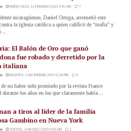
as
MIÉRCOLES, 22 FEBRERO 2023 9:45 AM
7
idente nicaragüense, Daniel Ortega, arremetió este
contra la iglesia católica a quien calificó de “mafia” y
 ...
ria: El Balón de Oro que ganó
ona fue robado y derretido por la
 italiana
as
MARTES, 3 DICIEMBRE 2019 12:49 PM
0
 de no haber sido premiado por la revista France
l durante los años en los que claramente había ...
nan a tiros al líder de la familia
osa Gambino en Nueva York
as
JUEVES, 14 MARZO 2019 6:59 AM
2