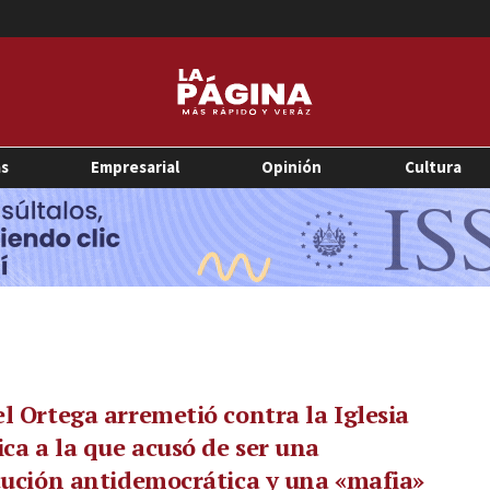
as
Empresarial
Opinión
Cultura
l Ortega arremetió contra la Iglesia
ica a la que acusó de ser una
tución antidemocrática y una «mafia»