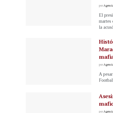
por
Agenci
El pres
martes 
la acusó
Histó
Marad
mafia
por
Agenci
A pesar
Footbal
Asesi
mafi
por
Agenci