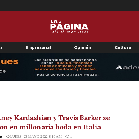
as
Empresarial
Opinión
Cultura
ney Kardashian y Travis Barker se
on en millonaria boda en Italia
as
LUNES, 23 MAYO 2022 8:10 AM
1