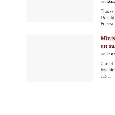
por
Agenci
Tras co
Donald 
Fuerza E
Minis
en su
por
Redacci
Con el 
los min
sus ...