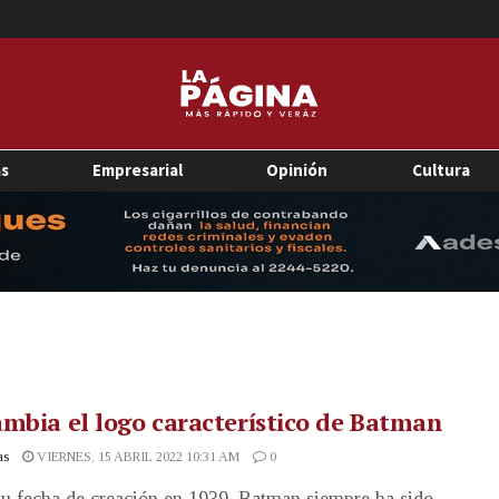
as
Empresarial
Opinión
Cultura
mbia el logo característico de Batman
as
VIERNES, 15 ABRIL 2022 10:31 AM
0