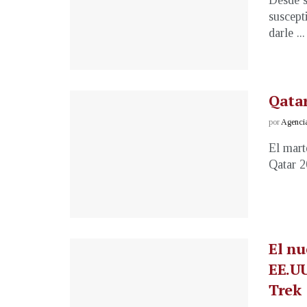
Desde s
suscept
darle ...
Qatar
por
Agenci
El mart
Qatar 2
El nu
EE.UU
Trek