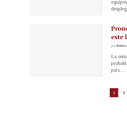
equipos
desplega
Prono
este 
por
Redacci
La sema
probabi
país. ...
1
2