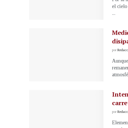
el ciel
...
Medio
disip
por
Redacci
Aunque 
remanen
atmosfé
Inten
carre
por
Redacci
Element