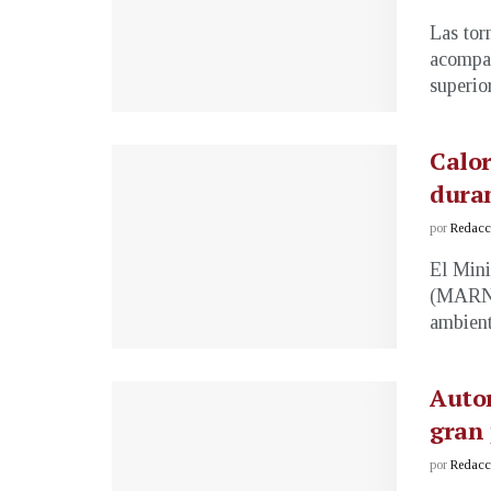
Las tor
acompañ
superior
Calor
duran
por
Redacci
El Mini
(MARN) 
ambiente
Auto
gran 
por
Redacci