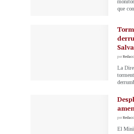
monitor
que cond
Torme
derru
Salv
por
Redacci
La Dire
torment
derrumbe
Despl
amen
por
Redacci
El Mini