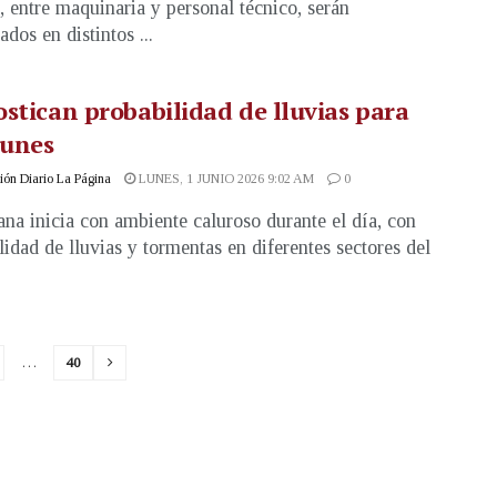
, entre maquinaria y personal técnico, serán
dos en distintos ...
stican probabilidad de lluvias para
lunes
ón Diario La Página
LUNES, 1 JUNIO 2026 9:02 AM
0
na inicia con ambiente caluroso durante el día, con
lidad de lluvias y tormentas en diferentes sectores del
…
40