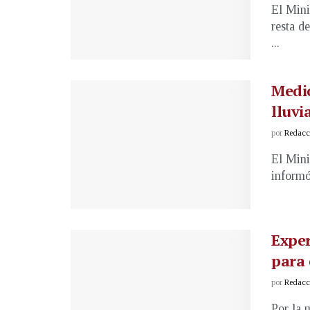
El Mini
resta d
...
Medio
lluvi
por
Redacci
El Mini
informó
Exper
para 
por
Redacci
Por la 