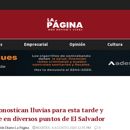
as
Empresarial
Opinión
Cultura
onostican lluvias para esta tarde y
 en diversos puntos de El Salvador
ón Diario La Página
MARTES, 4 AGOSTO 2026 12:55 PM
0