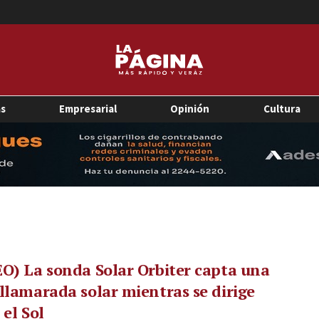
as
Empresarial
Opinión
Cultura
O) La sonda Solar Orbiter capta una
llamarada solar mientras se dirige
 el Sol