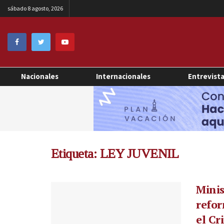
sábado 8 agosto, 2026
Nacionales
Internacionales
Entrevist
Etiqueta:
LEY JUVENIL
Minis
refor
el Cr