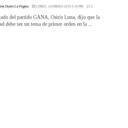
ón Diario La Página
LUNES, 14 ENERO 2019 5:10 PM
2
tado del partido GANA, Osiris Luna, dijo que la
ad debe ser un tema de primer orden en la ...