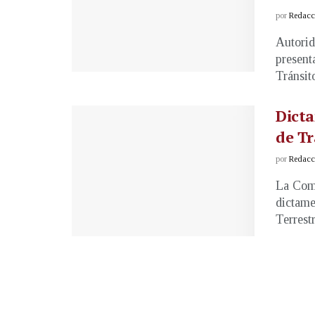
por
Redacci
Autorid
present
Tránsit
Dicta
de Tr
por
Redacci
La Comi
dictame
Terrestr