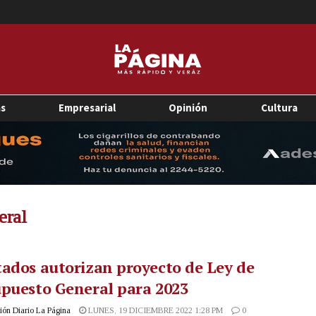
as
Empresarial
Opinión
Cultura
eral
ados autorizan proyecto de Ley de
puesto General para 2023
ón Diario La Página
LUNES, 19 DICIEMBRE 2022 1:28 PM
0