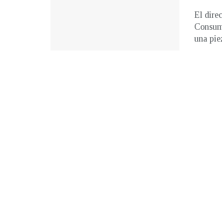
El dire
Consumi
una piez