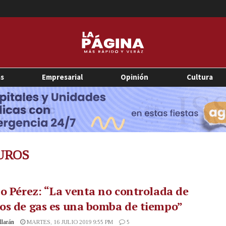
as
Empresarial
Opinión
Cultura
UROS
o Pérez: “La venta no controlada de
os de gas es una bomba de tiempo”
illarán
MARTES, 16 JULIO 2019 9:55 PM
5