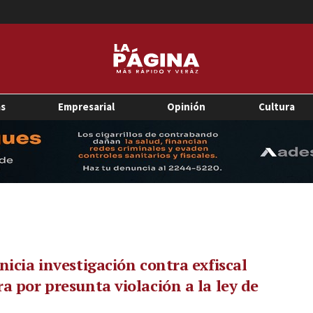
as
Empresarial
Opinión
Cultura
nicia investigación contra exfiscal
a por presunta violación a la ley de