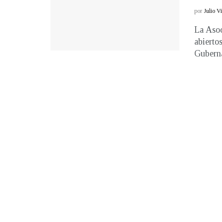
por
Julio V
La Asoc
abierto
Guberna