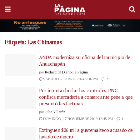
Etiqueta:
Las Chinamas
ANDA moderniza su oficina del municipio de
Ahuachapán
por
Redacción Diario La Página
SÁBADO, 20 ABRIL 2024 5:36 PM
2
Por intentar burlar los controles, PNC
confisca mercadería a comerciante pese a que
presentó las facturas
por
Julio Villarán
DOMINGO, 17 NOVIEMBRE 2019 12:45 PM
4
Extinguen $26 mil a guatemalteco acusado de
lavado de dinero