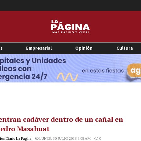
as
Empresarial
Opinión
Cultura
ntran cadáver dentro de un cañal en
Pedro Masahuat
ón Diario La Página
LUNES, 30 JULIO 2018 8:08 AM
0