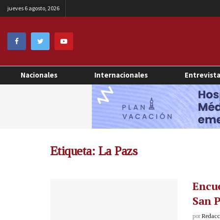
jueves 6 agosto, 2026
Nacionales
Internacionales
Entrevist
Etiqueta:
La Pazs
Encue
San 
por
Redacci