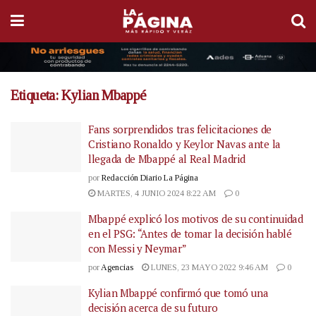
Etiqueta:
Kylian Mbappé
Fans sorprendidos tras felicitaciones de
Cristiano Ronaldo y Keylor Navas ante la
llegada de Mbappé al Real Madrid
por
Redacción Diario La Página
MARTES, 4 JUNIO 2024 8:22 AM
0
Mbappé explicó los motivos de su continuidad
en el PSG: “Antes de tomar la decisión hablé
con Messi y Neymar”
por
Agencias
LUNES, 23 MAYO 2022 9:46 AM
0
Kylian Mbappé confirmó que tomó una
decisión acerca de su futuro