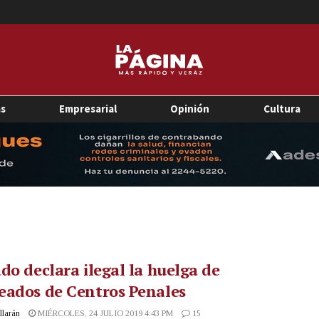
as
Empresarial
Opinión
Cultura
do declara ilegal la huelga de
eados de Centros Penales
illarán
MIÉRCOLES, 24 JULIO 2019 4:43 PM
15