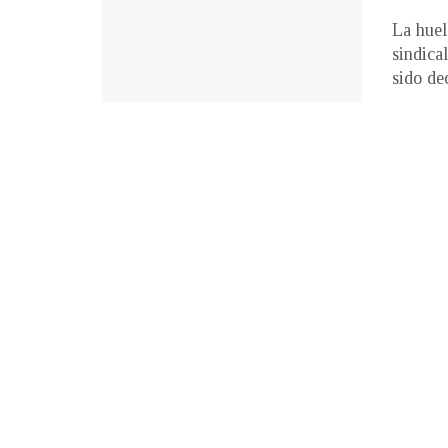
La huel
sindica
sido dec