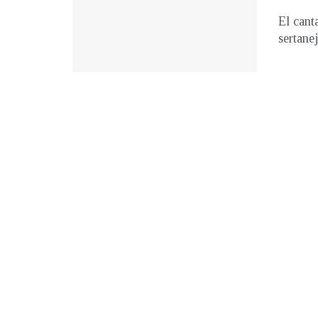
El cant
sertane