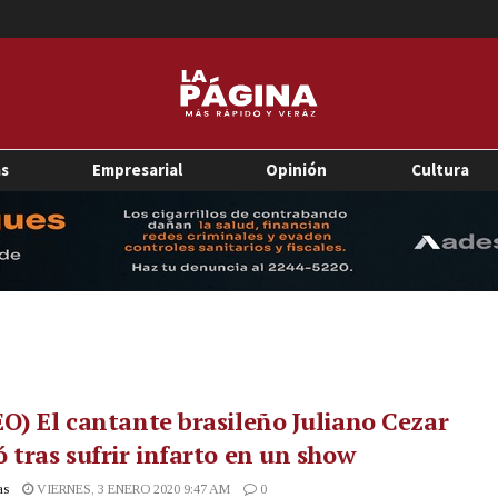
as
Empresarial
Opinión
Cultura
O) El cantante brasileño Juliano Cezar
 tras sufrir infarto en un show
as
VIERNES, 3 ENERO 2020 9:47 AM
0