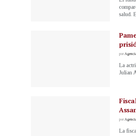
compare
salud. E
Pamel
prisi
por
Agenci
La actr
Julian 
Fisca
Assan
por
Agenci
La fisc