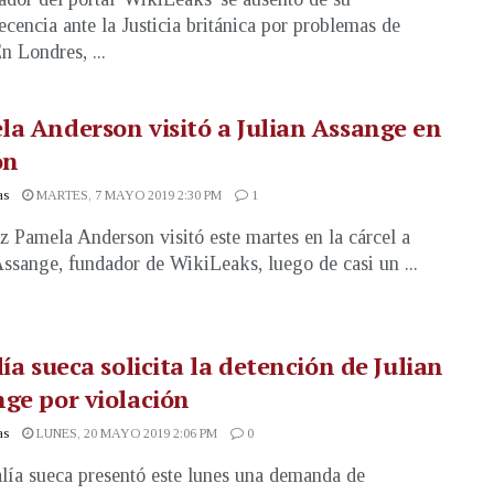
cencia ante la Justicia británica por problemas de
n Londres, ...
a Anderson visitó a Julian Assange en
ón
as
MARTES, 7 MAYO 2019 2:30 PM
1
iz Pamela Anderson visitó este martes en la cárcel a
Assange, fundador de WikiLeaks, luego de casi un ...
lía sueca solicita la detención de Julian
ge por violación
as
LUNES, 20 MAYO 2019 2:06 PM
0
alía sueca presentó este lunes una demanda de