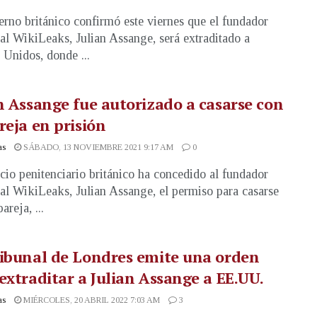
erno británico confirmó este viernes que el fundador
tal WikiLeaks, Julian Assange, será extraditado a
 Unidos, donde ...
n Assange fue autorizado a casarse con
reja en prisión
as
SÁBADO, 13 NOVIEMBRE 2021 9:17 AM
0
icio penitenciario británico ha concedido al fundador
tal WikiLeaks, Julian Assange, el permiso para casarse
areja, ...
ibunal de Londres emite una orden
extraditar a Julian Assange a EE.UU.
as
MIÉRCOLES, 20 ABRIL 2022 7:03 AM
3