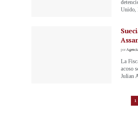
detenci
Unido, l
Sueci
Assan
por
Agenci
La Fisc
acoso s
Julian A
1