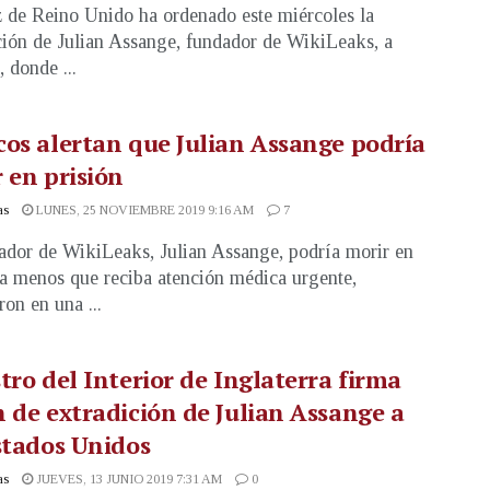
 de Reino Unido ha ordenado este miércoles la
ción de Julian Assange, fundador de WikiLeaks, a
 donde ...
os alertan que Julian Assange podría
 en prisión
as
LUNES, 25 NOVIEMBRE 2019 9:16 AM
7
ador de WikiLeaks, Julian Assange, podría morir en
 a menos que reciba atención médica urgente,
ron en una ...
tro del Interior de Inglaterra firma
 de extradición de Julian Assange a
stados Unidos
as
JUEVES, 13 JUNIO 2019 7:31 AM
0