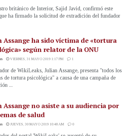
stro británico de Interior, Sajid Javid, confirmó este
que ha firmado la solicitud de extradición del fundador
n Assange ha sido víctima de «tortura
lógica» según relator de la ONU
as
VIERNES, 31 MAYO 2019 1:17 PM
1
ador de WikiLeaks, Julian Assange, presenta "todos los
s de tortura psicológica" a causa de una campaña de
ón ...
n Assange no asiste a su audiencia por
lemas de salud
as
JUEVES, 30 MAYO 2019 10:48 AM
0
ador del portal 'WikiLeaks' se ausentó de su