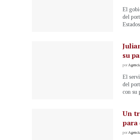
El gobi
del por
Estados
Julia
su pa
por
Agenci
El serv
del por
con su p
Un tr
para 
por
Agenci