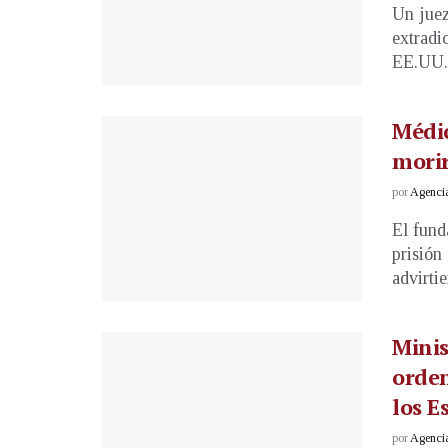
Un juez
extradi
EE.UU.,
Médic
morir
por
Agenci
El fund
prisión
advirtie
Minis
orden
los E
por
Agenci