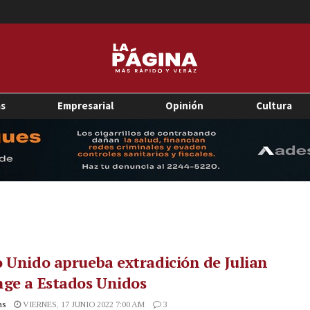
as
Empresarial
Opinión
Cultura
 Unido aprueba extradición de Julian
ge a Estados Unidos
as
VIERNES, 17 JUNIO 2022 7:00 AM
3