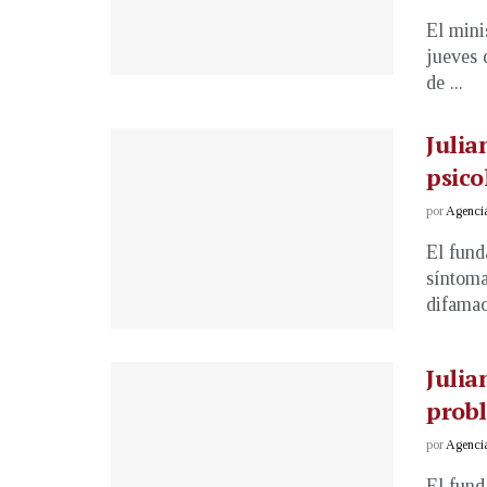
El mini
jueves 
de ...
Julia
psico
por
Agenci
El fund
síntoma
difamaci
Julia
prob
por
Agenci
El fund