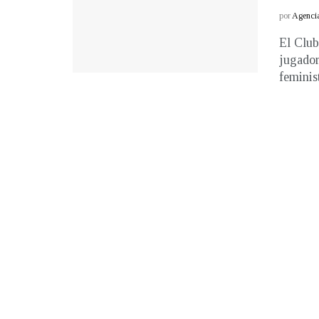
por
Agenci
El Club
jugador
feminist