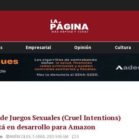
as
Empresarial
Opinión
Cultura
 de Juegos Sexuales (Cruel Intentions)
tá en desarrollo para Amazon
as
MIÉRCOLES, 5 ABRIL 2023 9:00 AM
0