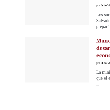
por
Julio V
Los sur
Salvado
preparán
Mundi
desar
econ
por
Julio V
La mini
que el 
...