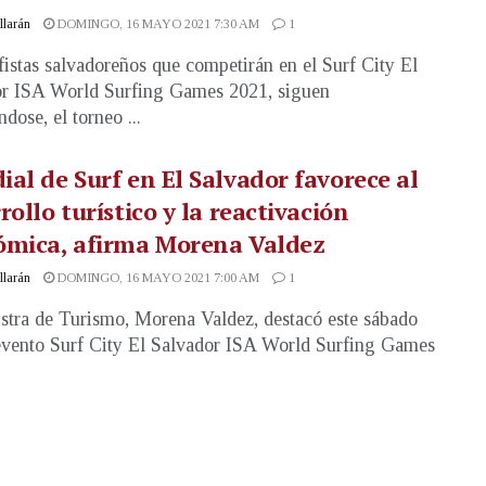
illarán
DOMINGO, 16 MAYO 2021 7:30 AM
1
fistas salvadoreños que competirán en el Surf City El
r ISA World Surfing Games 2021, siguen
dose, el torneo ...
al de Surf en El Salvador favorece al
rollo turístico y la reactivación
ómica, afirma Morena Valdez
illarán
DOMINGO, 16 MAYO 2021 7:00 AM
1
stra de Turismo, Morena Valdez, destacó este sábado
evento Surf City El Salvador ISA World Surfing Games