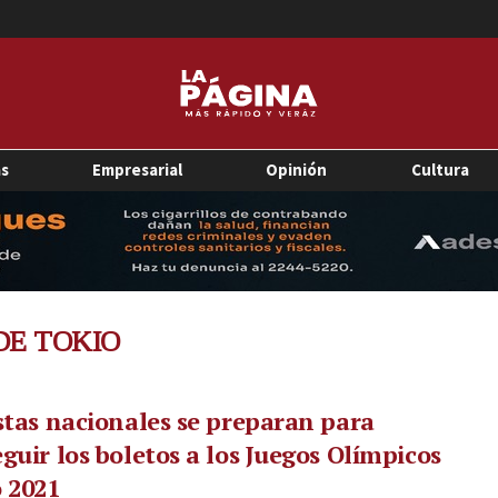
as
Empresarial
Opinión
Cultura
DE TOKIO
stas nacionales se preparan para
guir los boletos a los Juegos Olímpicos
 2021