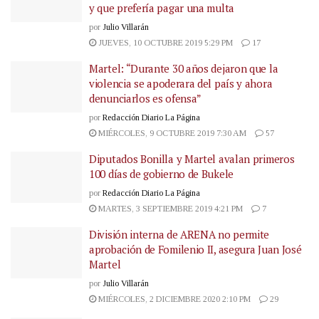
y que prefería pagar una multa
por
Julio Villarán
JUEVES, 10 OCTUBRE 2019 5:29 PM
17
Martel: “Durante 30 años dejaron que la
violencia se apoderara del país y ahora
denunciarlos es ofensa”
por
Redacción Diario La Página
MIÉRCOLES, 9 OCTUBRE 2019 7:30 AM
57
Diputados Bonilla y Martel avalan primeros
100 días de gobierno de Bukele
por
Redacción Diario La Página
MARTES, 3 SEPTIEMBRE 2019 4:21 PM
7
División interna de ARENA no permite
aprobación de Fomilenio II, asegura Juan José
Martel
por
Julio Villarán
MIÉRCOLES, 2 DICIEMBRE 2020 2:10 PM
29