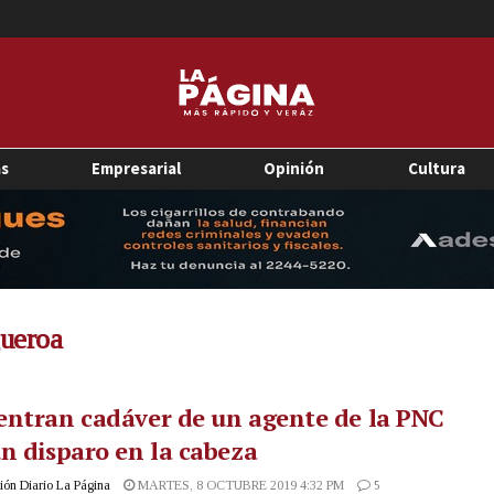
as
Empresarial
Opinión
Cultura
gueroa
ntran cadáver de un agente de la PNC
n disparo en la cabeza
ón Diario La Página
MARTES, 8 OCTUBRE 2019 4:32 PM
5