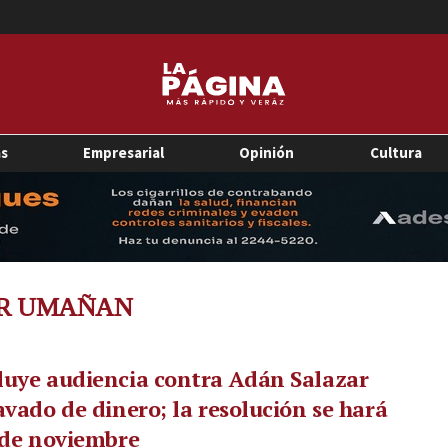
as
Empresarial
Opinión
Cultura
AR UMAÑAN
uye audiencia contra Adán Salazar
avado de dinero; la resolución se hará
 de noviembre