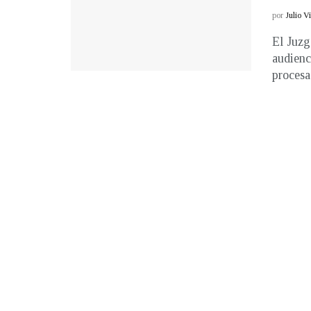
por
Julio V
El Juzg
audienc
procesad