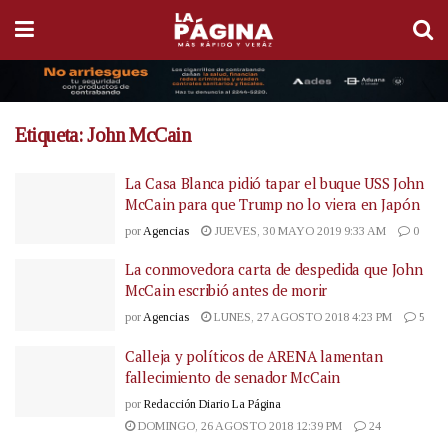
Etiqueta:
John McCain
La Casa Blanca pidió tapar el buque USS John
McCain para que Trump no lo viera en Japón
por
Agencias
JUEVES, 30 MAYO 2019 9:33 AM
0
La conmovedora carta de despedida que John
McCain escribió antes de morir
por
Agencias
LUNES, 27 AGOSTO 2018 4:23 PM
5
Calleja y políticos de ARENA lamentan
fallecimiento de senador McCain
por
Redacción Diario La Página
DOMINGO, 26 AGOSTO 2018 12:39 PM
24