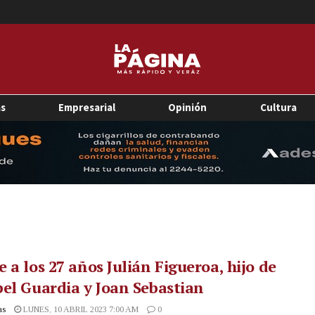
as
Empresarial
Opinión
Cultura
 a los 27 años Julián Figueroa, hijo de
el Guardia y Joan Sebastian
as
LUNES, 10 ABRIL 2023 7:00 AM
0