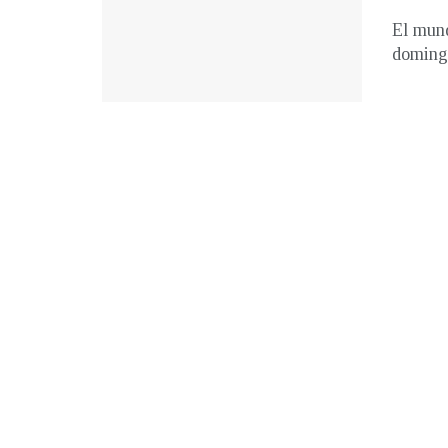
El mund
domingo