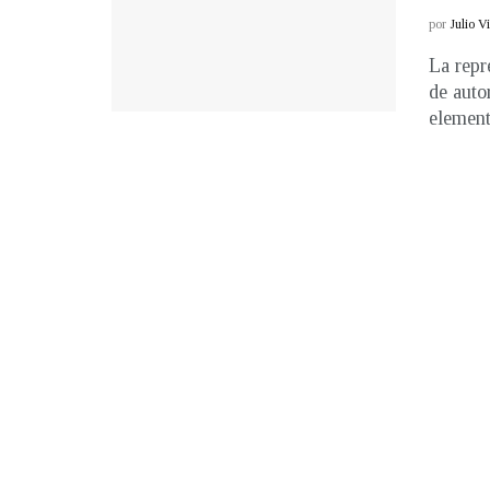
por
Julio V
La repr
de auto
elemento