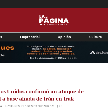
as
Empresarial
Opinión
Cultura
os Unidos confirmó un ataque de
l a base aliada de Irán en Irak
as
VIERNES, 23 AGOSTO 2019 9:04 AM
0