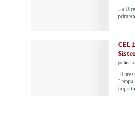
La Dire
primera
CEL i
Siste
por
Redacci
El pres
Lempa (
importa