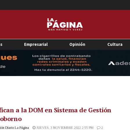
as
Empresarial
Opinión
Cultura
fican a la DOM en Sistema de Gestión
soborno
ón Diario La Página
JUEVES, 3 NOVIEMBRE 2022 2:55 PM
2